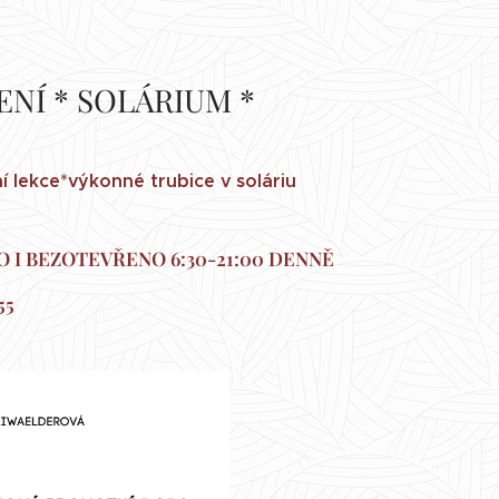
ENÍ * SOLÁRIUM *
 lekce*výkonné trubice v soláriu
 I BEZOTEVŘENO 6:30-21:00 DENNĚ
55