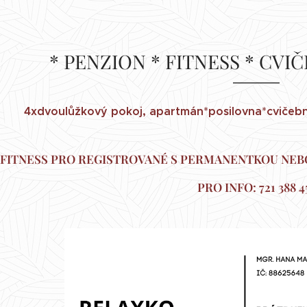
* PENZION * FITNESS * CVIČ
4xdvoulůžkový pokoj, apartmán*posilovna*cvičební
FITNESS PRO REGISTROVANÉ S PERMANENTKOU NEBO
PRO INFO: 721 388 4