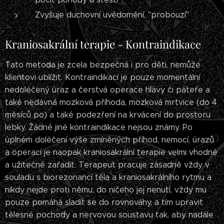
Zvyšuje duchovní uvědomění, "probouzí"
Kraniosakrální terapie - Kontraindikace
Tato metoda je zcela bezpečná i pro děti, nemůže
klientovi ublížit. Kontraindikací je pouze momentální
nedoléčený úraz a čerstvá operace hlavy či páteře a
také nedávná mozková příhoda, mozková mrtvice (do 4
měsíců po) a také podezření na krvácení do prostoru
lebky. Žádné jiné kontraindikace nejsou známy. Po
úplném doléčení výše zmíněných příhod, nemocí, úrazů
a operací je naopak kraniosakrální terapie velmi vhodné
a užitečné zařadit. Terapeut pracuje zásadně vždy v
souladu s biorezonancí těla a kraniosakrálního rytmu a
nikdy nejde proti němu, do ničeho jej nenutí, vždy mu
pouze pomáhá sladit se do rovnováhy, a tím upravit
tělesné pochody a nervovou soustavu tak, aby nadále