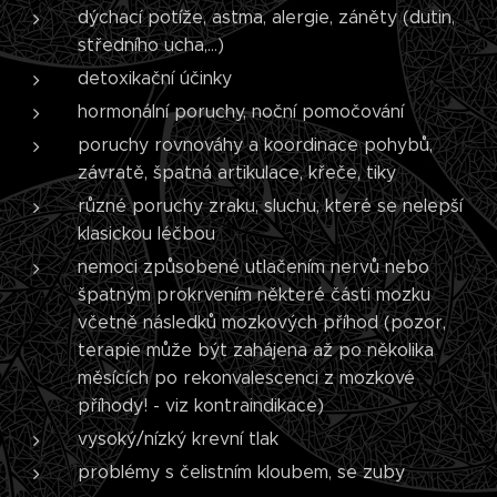
dýchací potíže, astma, alergie, záněty (dutin,
středního ucha,...)
detoxikační účinky
hormonální poruchy, noční pomočování
poruchy rovnováhy a koordinace pohybů,
závratě, špatná artikulace, křeče, tiky
různé poruchy zraku, sluchu, které se nelepší
klasickou léčbou
nemoci způsobené utlačením nervů nebo
špatným prokrvením některé části mozku
včetně následků mozkových příhod (pozor,
terapie může být zahájena až po několika
měsících po rekonvalescenci z mozkové
příhody! - viz kontraindikace)
vysoký/nízký krevní tlak
problémy s čelistním kloubem, se zuby