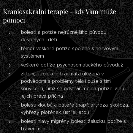
Kraniosakrální terapie - kdy Vám může
pomoci
bolesti a potíže nejrůznějšího původu
dospělých i dětí
téměř veškeré potíže spojené s nervovým
systémem
veškeré potíže psychosomatického původuž
zklidní, odblokuje traumata uložená v
podvědomí a problémy těla i duše s tím
související, čímž se odstraní nejen potíže, ale i
jejich pravá příčina
bolesti kloubů a páteře (např: artróza, skolióza,
výhřezy plotének, ústřel, atd.)
bolesti hlavy, migrény, bolesti žaludku, potíže s
trávením, atd.