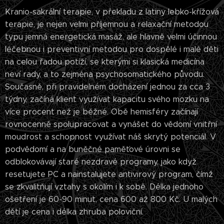
Kranio-sakrální terapie, v překladu z latiny lebko-křížová
terapie, je nejen velmi příjemnou a relaxační metodou
typu jemná energetická masáž, ale hlavně velmi účinnou
léčebnou i preventivní metodou pro dospělé i malé děti
na celou řadou potíží, se kterými si klasická medicína
neví rady, a to zejména psychosomatického původu.
Současně, při pravidelném docházení jednou za cca 3
týdny, začíná klient využívat kapacitu svého mozku na
více procent než je běžné. Obě hemisféry začínají
rovnocenně spolupracovat a vynášet do vědomí vnitřní
moudrost a schopnost využívat náš skrytý potenciál. V
podvědomí a na buněčné paměťové úrovni se
odblokovávají staré nezdravé programy, jako když
resetujete PC a nainstalujete antivirový program, čímž
se zkvalitňují vztahy s okolím i k sobě. Délka jednoho
ošetření je 60-90 minut, cena 600 až 800 Kč. U malých
dětí je cena i délka zhruba poloviční.