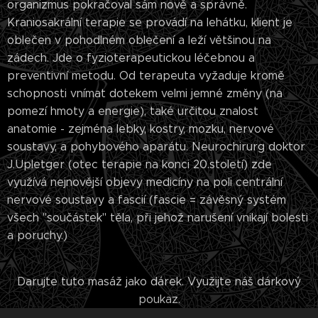
organizmus pokračoval sám nově a správně.
Kraniosakrální terapie se provádí na lehátku, klient je
oblečen v pohodlném oblečení a leží většinou na
zádech. Jde o fyzioterapeutickou léčebnou a
preventivní metodu. Od terapeuta vyžaduje kromě
schopnosti vnímat dotekem velmi jemné změny (na
pomezí hmoty a energie), také určitou znalost
anatomie - zejména lebky, kostry, mozku, nervové
soustavy, a pohybového aparátu. Neurochirurg doktor
J.Upletger (otec terapie na konci 20.století) zde
využívá nejnovější objevy medicíny na poli centrální
nervové soustavy a fascií (fascie = závěsný systém
všech "součástek" těla, při jehož narušení vnikají bolesti
a poruchy.)
Darujte tuto masáž jako dárek. Využijte náš dárkový
poukaz.
Máte dotaz? Zavolejte nám +420 721 388 455 nebo