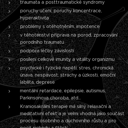
traumata a posttraumatické syndromy
poruchy učení, poruchy koncentrace,
hyperaktivita
problémy s otěhotněním, impotence
v těhotenství příprava na porod, zpracování
porodního traumatu
podpora léčby závislostí
posílení celkové imunity a vitality organizmu
psychické i fyzické napětí, stres, chronická
únava, nespavost, strachy a úzkosti, emoční
labilita, deprese
mentální retardace, epilepsie, autismus,
Parkinsonova choroba, atd...
Kraniosakrální terapie má silný relaxační a
meditativní efekt a je velmi vhodná jako součást
procesu osobního a duchovního růstu a pro
pocit pohody a štěstí