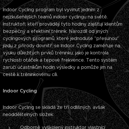
Indoor Cycling program byl vyvinut jedním z
nejzkušenějších teamů indoor cyclingu na světě.
Instruktoři, kteří provádějí tyto hodiny zajišťují klientům
bezpečný a efektivní trénink. Narozdíl od jiných
cyclingových programů, které jednoduše "přesunou"
jízdu z přírody dovnitř, se Indoor Cycling zaměřuje na
výuku důležitých prvků tréninku, jako je kontrola
rychlosti otáček a tepové frekvence. Tento systém
zaručí účastníkům hodin výsledky a pomůže jim na
cestě k tréninkovému cíli.
Indoor Cycling
Indoor Cycling se skládá ze tří odlišných, avšak
neoddělitelných složek:
Odborně vyškolený instruktor vlastnící